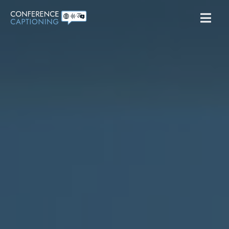
Stop Sliding
メ
ニ
ュ
ー