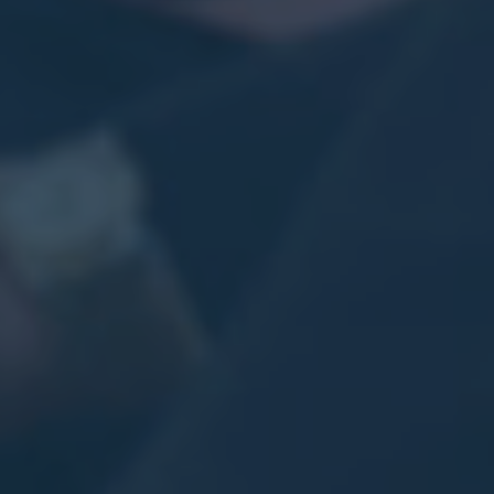
ァ
レ
ン
ス、
説
教