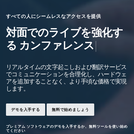
すべての人にシームレスなアクセスを提供
対面でのライブを強化す
イ
る
カンファ
ベ
リアルタイムの文字起こしおよび翻訳サービス
ン
でコミュニケーションを合理化し、ハードウェ
ト、
アを追加することなく、より手頃な価格で実現
します。
カ
ン
デモを入手する
無料で始めましょう
フ
プレミアム ソフトウェアのデモを入手するか、無料ツールを使い始め
てください