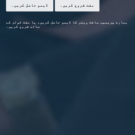
مفت شروع کریں۔
ڈیمو حاصل کریں۔
ہمارے پریمیم سافٹ ویئر کا ڈیمو حاصل کریں، یا مفت ٹولز کے
ساتھ شروع کریں۔