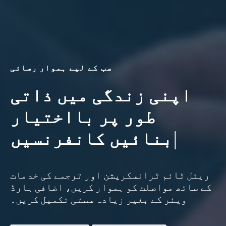
سب کے لیے ہموار رسائی
اپنی زندگی میں ذاتی
طور پر بااختیار
تقریبات،
بنائیں
کانفرنسیں
کانفرنسیں،
واعظ
ریئل ٹائم ٹرانسکرپشن اور ترجمے کی خدمات
کے ساتھ مواصلت کو ہموار کریں، اضافی ہارڈ
ویئر کے بغیر زیادہ سستی تکمیل کریں۔