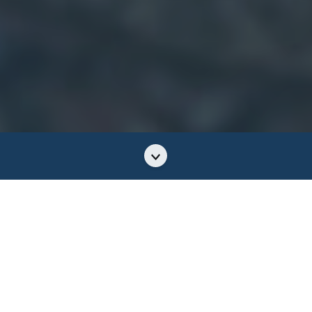
اگلے
حصے
تک
سکرول
کریں۔
اقدار
بہرے تک رسائی کا مستقبل